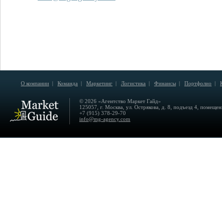
О компании
|
Команда
|
Маркетинг
|
Логистика
|
Финансы
|
Портфолио
|
© 2026 «Агентство Маркет Гайд»
125057, г. Москва, ул. Острякова, д. 8, подъезд 4, помещен
+7 (915) 378-29-70
info@mg-agency.com