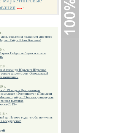
е маркетинговые
ования
new!
 г.
й день рождения празднует директор
Маркет Гайд» Юлия Кислова!
0 г.
Маркет Гайд» сообщает о новом
ты
019 г.
ни Александр Юрьевич Шуранов,
 совета директоров «Ярославской
ой компании»
19 г.
та 2019 года в Центральном
 комплексе «Экспоцентр» (Павильон
Москве пройдет 23-я международная
ванная выставка
раска-2019»
018 г.
ней до Нового года, чтобы получить
от государства!
тей