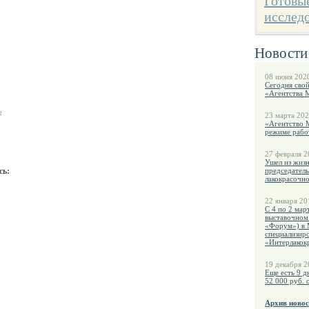
Готовы
исслед
Новости
08 июня 2020
Сегодня сво
«Агентства 
ь
23 марта 202
«Агентство 
режиме рабо
27 февраля 2
Ушел из жиз
сь:
председатель
лакокрасочн
22 января 20
С 4 по 2 мар
выставочном
«Форум») в 
специализиро
«Интерлакок
19 декабря 2
Еще есть 9 д
52 000 руб. 
Архив новос